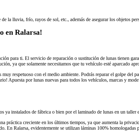
e la lluvia, frío, rayos de sol, etc., además de asegurar los objetos per
lo en Ralarsa!
ción para ti. El servicio de reparación o sustitución de lunas tienen gar
itución, ya que solamente necesitamos que tu vehículo esté aparcado a
es muy respetuoso con el medio ambiente. Podrás reparar el golpe del p
o! Apuesta por lunas nuevas para todos los vehículos, marcas y modelos
ados ya instalados de fábrica o bien por el laminado de lunas en un taller
una práctica creciente en los últimos tiempos, ya que aumenta la privaci
ado. En Ralarsa, evidentemente se utilizan láminas 100% homologadas p