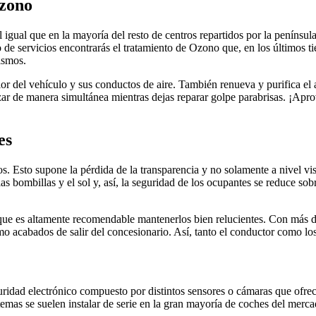
Ozono
 igual que en la mayoría del resto de centros repartidos por la península
go de servicios encontrarás el tratamiento de Ozono que, en los últimos
ismos.
ior del vehículo y sus conductos de aire. También renueva y purifica e
zar de manera simultánea mientras dejas reparar golpe parabrisas. ¡Apr
es
s. Esto supone la pérdida de la transparencia y no solamente a nivel vi
as bombillas y el sol y, así, la seguridad de los ocupantes se reduce so
que es altamente recomendable mantenerlos bien relucientes. Con más de
como acabados de salir del concesionario. Así, tanto el conductor como
)
idad electrónico compuesto por distintos sensores o cámaras que ofrec
emas se suelen instalar de serie en la gran mayoría de coches del mercado