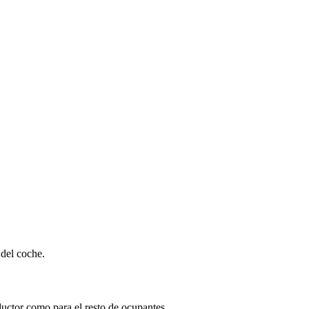
 del coche.
ductor como para el resto de ocupantes.