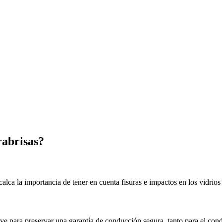
abrisas?
lca la importancia de tener en cuenta fisuras e impactos en los vidrios
ve para preservar una garantía de conducción segura, tanto para el con