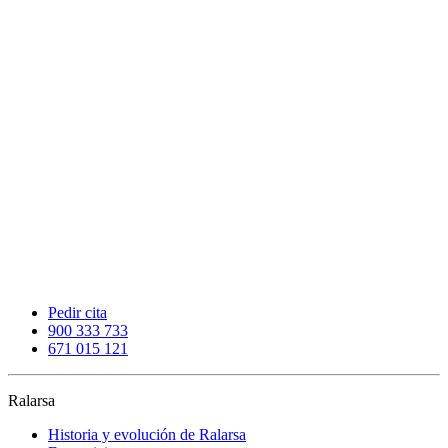
Pedir cita
900 333 733
671 015 121
Ralarsa
Historia y evolución de Ralarsa