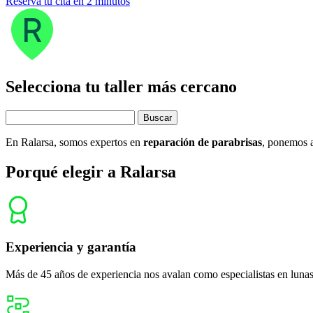
Pedir cita
900 333 733
671 015 121