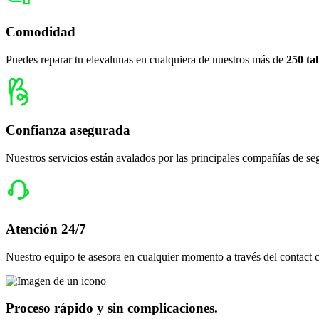
Ralarsa
Historia y evolución de Ralarsa
Franquicias
Trabaja con nosotros
Parte de Cary Group
Canal mediador
Ralarsa & Cary Group
Te puede interesar
Preguntas frecuentes
Red de talleres
Aseguradoras lunas coche
Reparación de lunas del coche
Sustitución de lunas
Contacto
Actualidad
Pedir cita
Consejos
Contacto
Vehículos profesionales