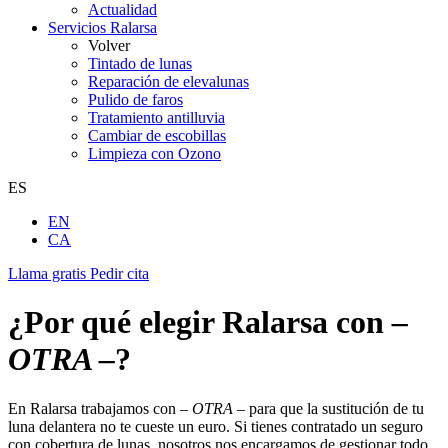
Actualidad
Servicios Ralarsa
Volver
Tintado de lunas
Reparación de elevalunas
Pulido de faros
Tratamiento antilluvia
Cambiar de escobillas
Limpieza con Ozono
ES
EN
CA
Llama gratis
Pedir cita
¿Por qué elegir Ralarsa con
–
OTRA –
?
En Ralarsa trabajamos con
– OTRA –
para que la sustitución de tu
luna delantera no te cueste un euro. Si tienes contratado un seguro
con cobertura de lunas, nosotros nos encargamos de gestionar todo