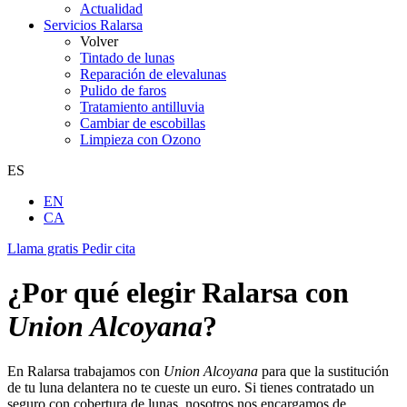
Actualidad
Servicios Ralarsa
Volver
Tintado de lunas
Reparación de elevalunas
Pulido de faros
Tratamiento antilluvia
Cambiar de escobillas
Limpieza con Ozono
ES
EN
CA
Llama gratis
Pedir cita
¿Por qué elegir Ralarsa con
Union Alcoyana
?
En Ralarsa trabajamos con
Union Alcoyana
para que la sustitución
de tu luna delantera no te cueste un euro. Si tienes contratado un
seguro con cobertura de lunas, nosotros nos encargamos de