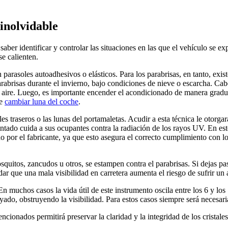
inolvidable
saber identificar y controlar las situaciones en las que el vehículo se
se calienten.
n parasoles autoadhesivos o elásticos. Para los parabrisas, en tanto, exi
parabrisas durante el invierno, bajo condiciones de nieve o escarcha. C
del aire. Luego, es importante encender el acondicionado de manera gradu
ue
cambiar luna del coche
.
les traseros o las lunas del portamaletas. Acudir a esta técnica le otorg
intado cuida a sus ocupantes contra la radiación de los rayos UV. En este
 por el fabricante, ya que esto asegura el correcto cumplimiento con lo
.
uitos, zancudos u otros, se estampen contra el parabrisas. Si dejas pa
 que una mala visibilidad en carretera aumenta el riesgo de sufrir un a
n muchos casos la vida útil de este instrumento oscila entre los 6 y lo
yado, obstruyendo la visibilidad. Para estos casos siempre será necesaria
ncionados permitirá preservar la claridad y la integridad de los cristal