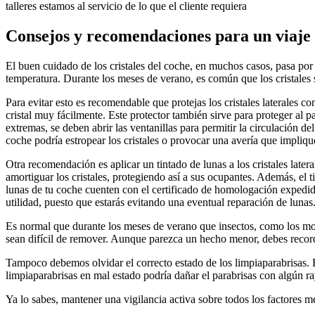
talleres estamos al servicio de lo que el cliente requiera
Consejos y recomendaciones para un viaje 
El buen cuidado de los cristales del coche, en muchos casos, pasa por 
temperatura. Durante los meses de verano, es común que los cristales 
Para evitar esto es recomendable que protejas los cristales laterales co
cristal muy fácilmente. Este protector también sirve para proteger al 
extremas, se deben abrir las ventanillas para permitir la circulación 
coche podría estropear los cristales o provocar una avería que impliq
Otra recomendación es aplicar un tintado de lunas a los cristales latera
amortiguar los cristales, protegiendo así a sus ocupantes. Además, el t
lunas de tu coche cuenten con el certificado de homologación expedido
utilidad, puesto que estarás evitando una eventual reparación de lunas
Es normal que durante los meses de verano que insectos, como los mosq
sean difícil de remover. Aunque parezca un hecho menor, debes recordar
Tampoco debemos olvidar el correcto estado de los limpiaparabrisas. E
limpiaparabrisas en mal estado podría dañar el parabrisas con algún ra
Ya lo sabes, mantener una vigilancia activa sobre todos los factores me