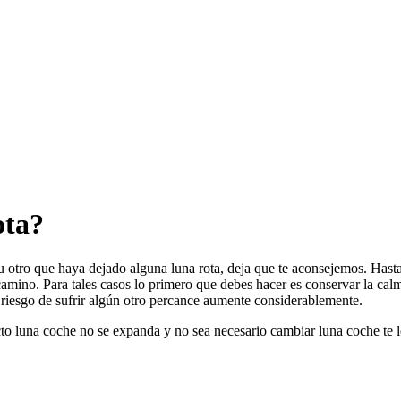
ota?
s u otro que haya dejado alguna
luna rota, deja que te aconsejemos. Hasta 
 camino. Para tales casos lo primero que debes hacer es conservar la ca
l riesgo de sufrir algún otro percance aumente considerablemente.
to luna coche no se expanda y no sea necesario cambiar luna coche
te 