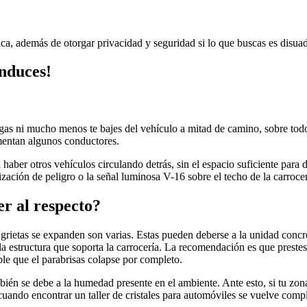
ca, además de otorgar privacidad y seguridad si lo que buscas es disuadi
nduces!
gas ni mucho menos te bajes del vehículo a mitad de camino, sobre todo
imentan algunos conductores.
haber otros vehículos circulando detrás, sin el espacio suficiente para d
ización de peligro o la señal luminosa V-16 sobre el techo de la carrocer
er al respecto?
s grietas se expanden son varias. Estas pueden deberse a la unidad concr
la estructura que soporta la carrocería. La recomendación es que prestes 
ble que el parabrisas colapse por completo.
én se debe a la humedad presente en el ambiente. Ante esto, si tu zona
 cuando encontrar un
taller de cristales para automóviles se vuelve comp