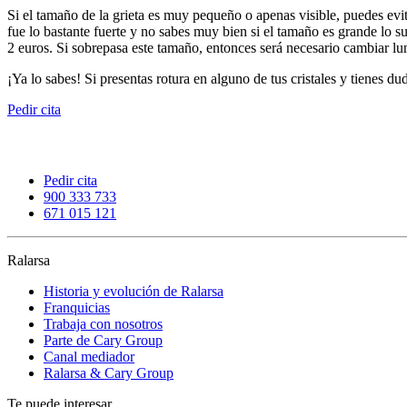
Si el tamaño de la grieta es muy pequeño o apenas visible, puedes evit
fue lo bastante fuerte y no sabes muy bien si el tamaño es grande lo s
2 euros. Si sobrepasa este tamaño, entonces será necesario cambiar lun
¡Ya lo sabes! Si presentas rotura en alguno de tus cristales y tienes 
Pedir cita
Pedir cita
900 333 733
671 015 121
Ralarsa
Historia y evolución de Ralarsa
Franquicias
Trabaja con nosotros
Parte de Cary Group
Canal mediador
Ralarsa & Cary Group
Te puede interesar