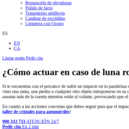
Reparación de elevalunas
Pulido de faros
Tratamiento antilluvia
Cambiar de escobillas
Limpieza con Ozono
ES
EN
CA
Llama gratis
Pedir cita
¿Cómo actuar en caso de luna r
Si te encuentras con el percance de sufrir un impacto en tu parabrisa
visto una rama, una piedra o cualquier otro objeto interponerse en su
asustan más de la cuenta mientras están al volante, provocando que e
En cuanto a las acciones concretas que debes seguir para que el
impac
taller de cristales para automóviles
!
900 333 733
ATENCIÓN 24/7
Pedir cita
En 2 min