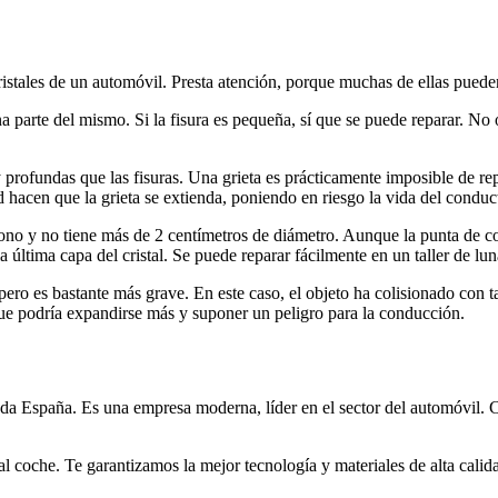
istales de un automóvil. Presta atención, porque muchas de ellas puede
parte del mismo. Si la fisura es pequeña, sí que se puede reparar. No ob
 profundas que las fisuras. Una grieta es prácticamente imposible de repa
hacen que la grieta se extienda, poniendo en riesgo la vida del conduct
cono y no tiene más de 2 centímetros de diámetro. Aunque la punta de co
la última capa del cristal. Se puede reparar fácilmente en un taller de l
or pero es bastante más grave. En este caso, el objeto ha colisionado con
e podría expandirse más y suponer un peligro para la conducción.
toda España. Es una empresa moderna, líder en el sector del automóvil. C
tal coche. Te garantizamos la mejor tecnología y materiales de alta calid