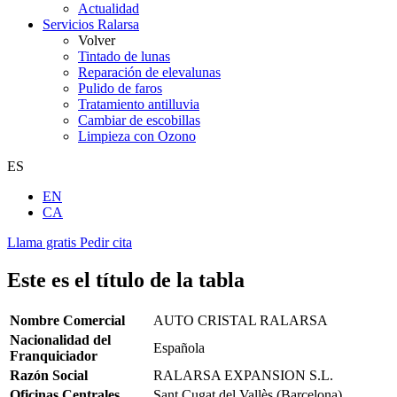
Actualidad
Servicios Ralarsa
Volver
Tintado de lunas
Reparación de elevalunas
Pulido de faros
Tratamiento antilluvia
Cambiar de escobillas
Limpieza con Ozono
ES
EN
CA
Llama gratis
Pedir cita
Este es el título de la tabla
Nombre Comercial
AUTO CRISTAL RALARSA
Nacionalidad del
Española
Franquiciador
Razón Social
RALARSA EXPANSION S.L.
Oficinas Centrales
Sant Cugat del Vallès (Barcelona)