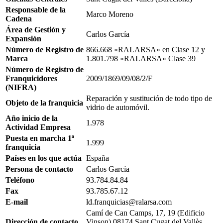
Responsable de la
Marco Moreno
Cadena
Área de Gestión y
Carlos García
Expansión
Número de Registro de
866.668 «RALARSA» en Clase 12 y
Marca
1.801.798 «RALARSA» Clase 39
Número de Registro de
Franquicidores
2009/1869/09/08/2/F
(NIFRA)
Reparación y sustitución de todo tipo de
Objeto de la franquicia
vidrio de automóvil.
Año inicio de la
1.978
Actividad Empresa
Puesta en marcha 1ª
1.999
franquicia
Países en los que actúa
España
Persona de contacto
Carlos García
Teléfono
93.784.84.84
Fax
93.785.67.12
E-mail
ld.franquicias@ralarsa.com
Camí de Can Camps, 17, 19 (Edificio
Dirección de contacto
Vinson) 08174 Sant Cugat del Vallès