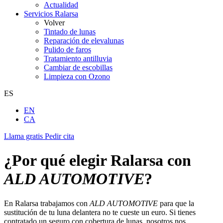
Actualidad
Servicios Ralarsa
Volver
Tintado de lunas
Reparación de elevalunas
Pulido de faros
Tratamiento antilluvia
Cambiar de escobillas
Limpieza con Ozono
ES
EN
CA
Llama gratis
Pedir cita
¿Por qué elegir Ralarsa con
ALD AUTOMOTIVE
?
En Ralarsa trabajamos con
ALD AUTOMOTIVE
para que la
sustitución de tu luna delantera no te cueste un euro. Si tienes
contratado un seguro con cobertura de lunas, nosotros nos