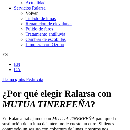
Actualidad
Servicios Ralarsa
Volver
Tintado de lunas
Reparación de elevalunas
Pulido de faros
Tratamiento antilluvia
Cambiar de escobillas
Limpieza con Ozono
ES
EN
CA
Llama gratis
Pedir cita
¿Por qué elegir Ralarsa con
MUTUA TINERFEÑA
?
En Ralarsa trabajamos con
MUTUA TINERFEÑA
para que la
sustitución de tu luna delantera no te cueste un euro. Si tienes
contratado un seguro con cobertura de lunas, nosotros nos