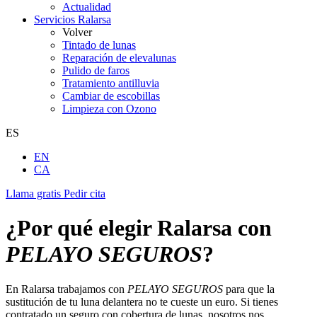
Actualidad
Servicios Ralarsa
Volver
Tintado de lunas
Reparación de elevalunas
Pulido de faros
Tratamiento antilluvia
Cambiar de escobillas
Limpieza con Ozono
ES
EN
CA
Llama gratis
Pedir cita
¿Por qué elegir Ralarsa con
PELAYO SEGUROS
?
En Ralarsa trabajamos con
PELAYO SEGUROS
para que la
sustitución de tu luna delantera no te cueste un euro. Si tienes
contratado un seguro con cobertura de lunas, nosotros nos