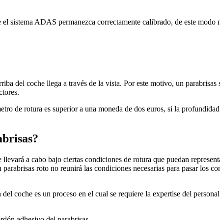
e el sistema ADAS permanezca correctamente calibrado, de este modo n
riba del coche llega a través de la vista. Por este motivo, un parabrisas 
ctores.
metro de rotura es superior a una moneda de dos euros, si la profundidad 
abrisas?
 llevará a cabo bajo ciertas condiciones de rotura que puedan represent
arabrisas roto no reunirá las condiciones necesarias para pasar los con
na del coche es un proceso en el cual se requiere la expertise del person
ordón adhesivo del parabrisas.