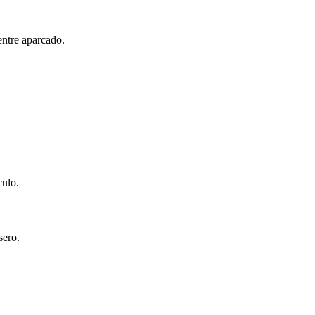
entre aparcado.
culo.
sero.