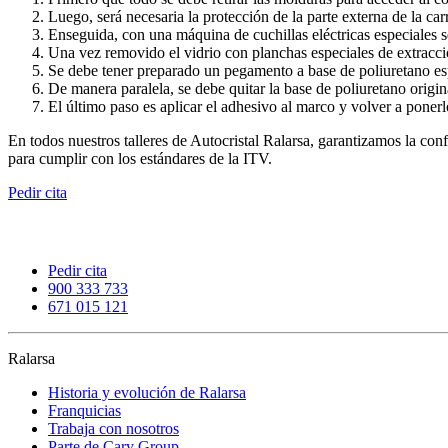
Luego, será necesaria la protección de la parte externa de la car
Enseguida, con una máquina de cuchillas eléctricas especiales s
Una vez removido el vidrio con planchas especiales de extracció
Se debe tener preparado un pegamento a base de poliuretano espec
De manera paralela, se debe quitar la base de poliuretano origin
El último paso es aplicar el adhesivo al marco y volver a ponerl
En todos nuestros talleres de Autocristal Ralarsa, garantizamos la conf
para cumplir con los estándares de la ITV.
Pedir cita
Pedir cita
900 333 733
671 015 121
Ralarsa
Historia y evolución de Ralarsa
Franquicias
Trabaja con nosotros
Parte de Cary Group