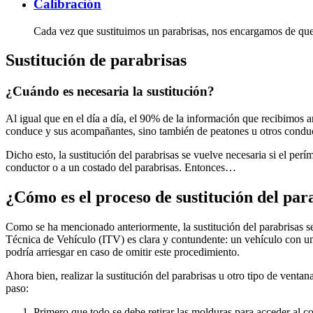
Calibración
Cada vez que sustituimos un parabrisas, nos encargamos de qu
Sustitución de parabrisas
¿Cuándo es necesaria la sustitución?
Al igual que en el día a día, el 90% de la información que recibimos ar
conduce y sus acompañantes, sino también de peatones u otros condu
Dicho esto, la sustitución del parabrisas se vuelve necesaria si el perí
conductor o a un costado del parabrisas. Entonces…
¿Cómo es el proceso de sustitución del par
Como se ha mencionado anteriormente, la sustitución del parabrisas se
Técnica de Vehículo (ITV) es clara y contundente: un vehículo con un p
podría arriesgar en caso de omitir este procedimiento.
Ahora bien, realizar la sustitución del parabrisas u otro tipo de venta
paso:
Primero que todo se debe retirar las molduras para acceder al c